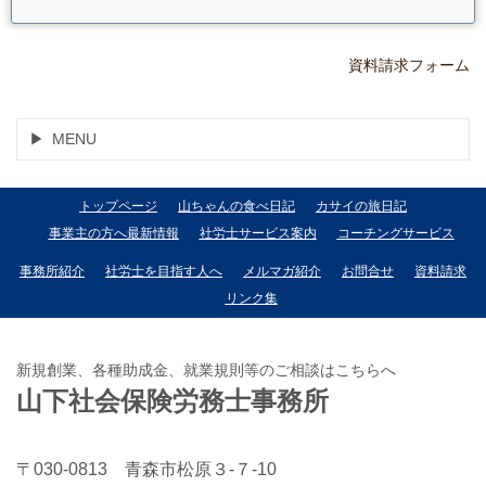
資料請求フォーム
MENU
トップページ
山ちゃんの食べ日記
カサイの旅日記
事業主の方へ最新情報
社労士サービス案内
コーチングサービス
事務所紹介
社労士を目指す人へ
メルマガ紹介
お問合せ
資料請求
リンク集
新規創業、各種助成金、就業規則等のご相談はこちらへ
山下社会保険労務士事務所
〒030-0813 青森市松原３-７-10