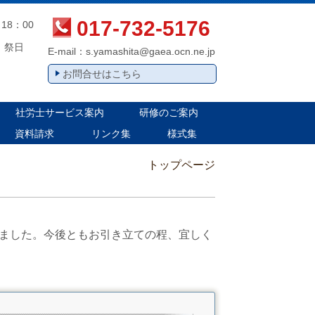
017-732-5176
18：00
、祭日
E-mail：
s.yamashita@gaea.ocn.ne.jp
お問合せはこちら
社労士サービス案内
研修のご案内
資料請求
リンク集
様式集
トップページ
ました。今後ともお引き立ての程、宜しく