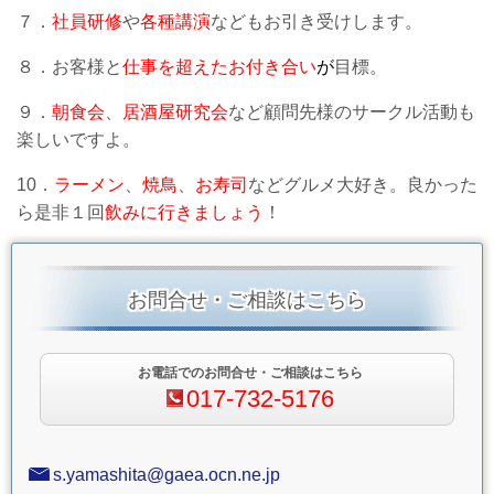
７．
社員研修
や
各種講演
などもお引き受けします。
８．お客様と
仕事を超えたお付き合
い
が
目標。
９．
朝食会
、
居酒屋研究会
など顧問先様のサークル活動も
楽しいですよ。
10．
ラーメン
、
焼鳥
、
お寿司
などグルメ大好き。良かった
ら是非１回
飲みに行きましょう
！
お問合せ・ご相談はこちら
お電話でのお問合せ・ご相談はこちら
017-732-5176
s.yamashita@gaea.ocn.ne.jp