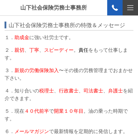
山下社会保険労務士事務所
山下社会保険労務士事務所の特徴＆メッセージ
１．
助成金
に強い社労士です。
２．
親切
、
丁寧
、
スピーディー
。
責任
をもって仕事しま
す。
３．
新規の労働保険加入
〜その後の労務管理までおまかせ
下さい。
４．知り合いの
税理士
、
行政書士
、
司法書士
、
弁護士
を紹
介できます。
５．現在
４０代前半
で
開業１０年目
。油の乗った時期で
す。
６．
メールマガジン
で最新情報を定期的に発信します。