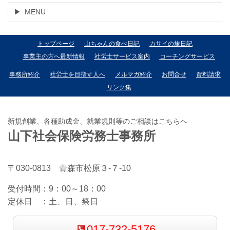
MENU
トップページ
山ちゃんの食べ日記
カサイの旅日記
事業主の方へ最新情報
社労士サービス案内
コーチングサービス
事務所紹介
社労士を目指す人へ
メルマガ紹介
お問合せ
資料請求
リンク集
新規創業、各種助成金、就業規則等のご相談はこちらへ
山下社会保険労務士事務所
〒030-0813 青森市松原３-７-10
受付時間：
9：00～18：00
定休日 ：
土、日、祭日
017-732-5176