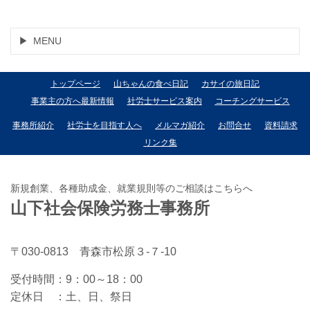
MENU
トップページ
山ちゃんの食べ日記
カサイの旅日記
事業主の方へ最新情報
社労士サービス案内
コーチングサービス
事務所紹介
社労士を目指す人へ
メルマガ紹介
お問合せ
資料請求
リンク集
新規創業、各種助成金、就業規則等のご相談はこちらへ
山下社会保険労務士事務所
〒030-0813 青森市松原３-７-10
受付時間：
9：00～18：00
定休日 ：
土、日、祭日