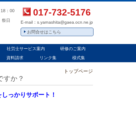
017-732-5176
18：00
、祭日
E-mail：
s.yamashita@gaea.ocn.ne.jp
お問合せはこちら
社労士サービス案内
研修のご案内
資料請求
リンク集
様式集
トップページ
ですか？
をしっかりサポート！