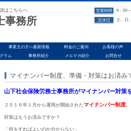
談はこちらへ
9：00～
営業時間
士事務所
土、日
定休日
事業主の方へ最新情報
料金のご案内
お客様の声
グラム
事務所紹介
メルマガ紹介
お問合せ
マイナンバー制度、準備・対策はお済み
山下社会保険労務士事務所がマイナンバー対策
マイナンバー制度
２０１６年１月から運用が開始された
。
対策はもうお済みですか？
「何をすればよいのか分からない」