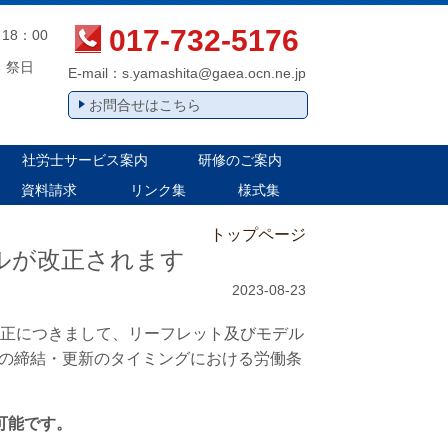
017-732-5176
18：00
、祭日
E-mail：
s.yamashita@gaea.ocn.ne.jp
お問合せはこちら
社労士サービス案内
研修のご案内
資料請求
リンク集
様式集
トップページ
ルが改正されます
2023-08-23
改正につきまして、リーフレット及びモデル
の締結・更新のタイミングにおける労働条
可能です。