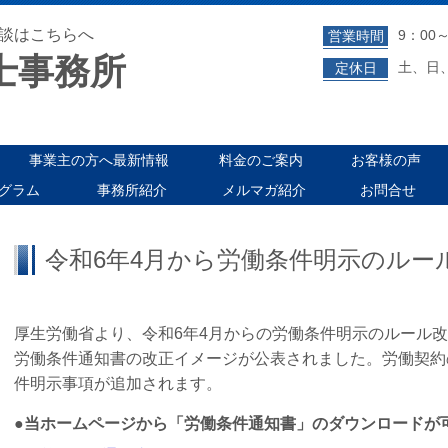
談はこちらへ
9：00～
営業時間
士事務所
土、日
定休日
事業主の方へ最新情報
料金のご案内
お客様の声
グラム
事務所紹介
メルマガ紹介
お問合せ
令和6年4月から労働条件明示のルー
厚生労働省より、令和6年4月からの労働条件明示のルール
労働条件通知書の改正イメージが公表されました。労働契約
件明示事項が追加されます。
●当ホームページから「労働条件通知書」のダウンロードが